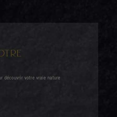
OTRE
r découvrir votre vraie nature