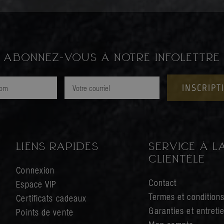
ABONNEZ-VOUS À NOTRE INFOLETTRE
INSCRIPT
LIENS RAPIDES
SERVICE À L
CLIENTÈLE
Connexion
Contact
Espace VIP
Kim offre un service impeccable ! Elle est très
Termes et condition
Certificats cadeaux
attentionné et minutieuse. Avec ses produits fait ici elle
Garanties et entreti
Points de vente
prend soins de nos enfants et de notre peau comme si