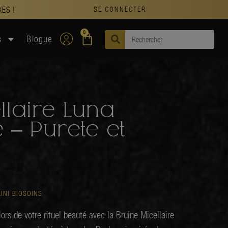
XES !
SE CONNECTER
0
s
Blogue
llaire Luna
 – Purete et
INI BIOSOINS
lors de votre rituel beauté avec la Bruine Micellaire