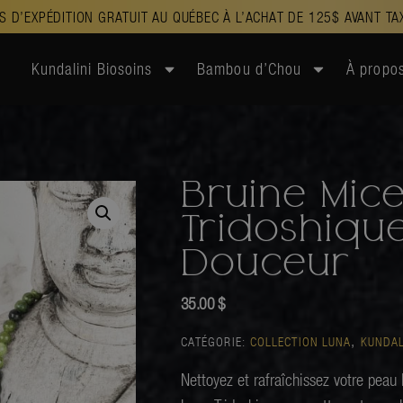
S D’EXPÉDITION GRATUIT AU QUÉBEC À L’ACHAT DE 125$ AVANT TA
Kundalini Biosoins
Bambou d’Chou
À propo
Bruine Mice
Tridoshique
Douceur
35.00
$
,
CATÉGORIE:
COLLECTION LUNA
KUNDAL
Nettoyez et rafraîchissez votre peau 