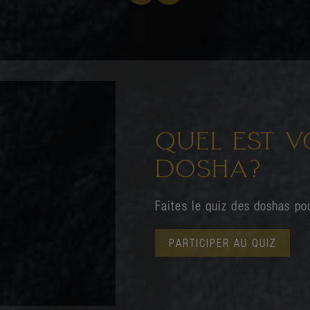
QUEL EST V
DOSHA?
Faites le quiz des doshas pou
PARTICIPER AU QUIZ