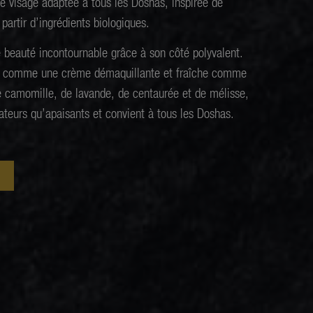
le visage adaptée à tous les Doshas, inspirée de
partir d’ingrédients biologiques.
ée beauté incontournable grâce à son côté polyvalent.
ce comme une
crème
démaquillante et fraîche comme
e
camomille
, de lavande,
de centaurée et
de mélisse
,
ateurs qu’apaisants et convient à tous les Doshas.