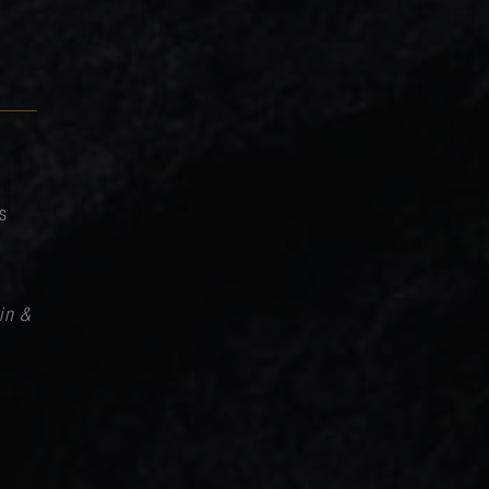
s
in &